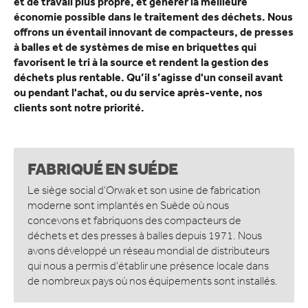
et de travail plus propre, et générer la meilleure
ACCESSOIRES
économie possible dans le traitement des déchets. Nous
offrons un éventail innovant de compacteurs, de presses
DOMAINE D’APPLICATION
à balles et de systèmes de mise en briquettes qui
DÉTAIL ALIMENTAIRE
favorisent le tri à la source et rendent la gestion des
DÉTAILLANTS NON ALIMENTAIRE
déchets plus rentable. Qu’il s’agisse d'un conseil avant
HÔTELS ET RESTAURANTS
ou pendant l'achat, ou du service après-vente, nos
clients sont notre priorité.
RESTAURATION RAPIDE
INDUSTRIE MANUFACTURIÈRE
ENTREPÔTS ET CENTRES DE LOGISTIQUE
FABRIQUÉ EN SUÉDE
ACTUALITÉS
Le siège social d’Orwak et son usine de fabrication
QUI SOMMES-NOUS
moderne sont implantés en Suède où nous
COMPACT IS IMPACT
concevons et fabriquons des compacteurs de
LES VALEURS D’ORWAK
déchets et des presses à balles depuis 1971. Nous
PROUD TO BUILD ORWAK
avons développé un réseau mondial de distributeurs
50 ANS D’INNOVATION
qui nous a permis d’établir une présence locale dans
L’HISTOIRE DE L’ENTREPRISE
de nombreux pays où nos équipements sont installés.
CERTIFICATS ISO