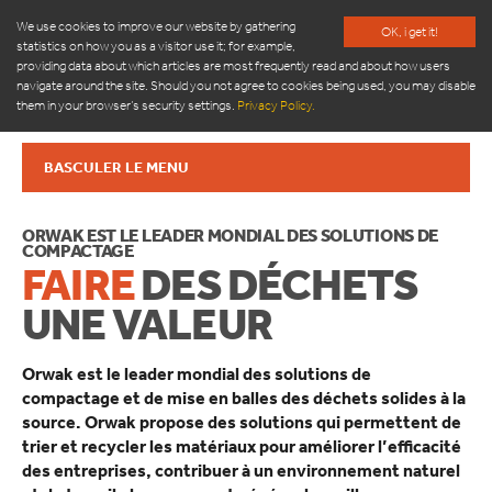
We use cookies to improve our website by gathering
OK, i get it!
statistics on how you as a visitor use it; for example,
providing data about which articles are most frequently read and about how users
navigate around the site. Should you not agree to cookies being used, you may disable
them in your browser’s security settings.
Privacy Policy.
BASCULER LE MENU
PRODUITS
TOM POUBELLE INTELLIGENTE
ORWAK EST LE LEADER MONDIAL DES SOLUTIONS DE
COMPACTAGE
ORWAK COMPACT
FAIRE
DES
DÉCHETS
ORWAK 3220
ORWAK 3250
UNE
VALEUR
ORWAK POWER
ORWAK 3500
Orwak est le leader mondial des solutions de
ORWAK MULTI
compactage et de mise en balles des déchets solides à la
ORWAK FLEX
source. Orwak propose des solutions qui permettent de
BRICKMAN PRESSES À BRIQUETTES
trier et recycler les matériaux pour améliorer l’efficacité
PRESSE À COFFRE SEMI-AUTOMATIQUE 1540-1550-1560
des entreprises, contribuer à un environnement naturel
ORWAK HORIZONTAL