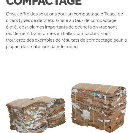
COMPACTAGE
ACCESSOIRES
Orwak offre des solutions pour un compactage efficace de
DOMAINE D’APPLICATION
divers types de déchets. Grâce au taux de compactage
DÉTAIL ALIMENTAIRE
élevé, des volumes importants de déchets en vrac sont
DÉTAILLANTS NON ALIMENTAIRE
rapidement transformés en balles compactes. Vous
HÔTELS ET RESTAURANTS
trouverez des exemples de résultats de compactage pour la
plupart des matériaux dans le menu.
RESTAURATION RAPIDE
INDUSTRIE MANUFACTURIÈRE
ENTREPÔTS ET CENTRES DE LOGISTIQUE
ACTUALITÉS
QUI SOMMES-NOUS
COMPACT IS IMPACT
LES VALEURS D’ORWAK
PROUD TO BUILD ORWAK
50 ANS D’INNOVATION
L’HISTOIRE DE L’ENTREPRISE
CERTIFICATS ISO