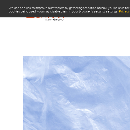
We use cookies to improve our website by gathering statistics on how you as a visitor 
cookies being used, you may disable them in your browser’s security settings.
Privacy 
PRODU