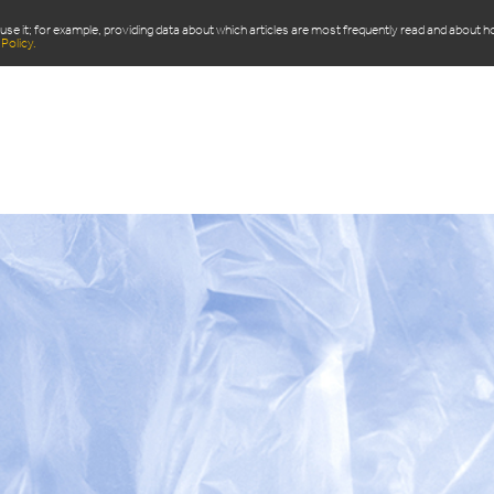
use it; for example, providing data about which articles are most frequently read and about 
Policy.
ITS
DOMAINE D’APPLICATION
ACTUALITÉS
Q