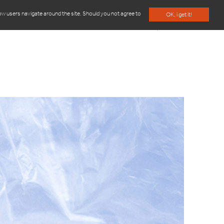
how users navigate around the site. Should you not agree to
OK, i get it!
UI SOMMES-NOUS
CONTACT