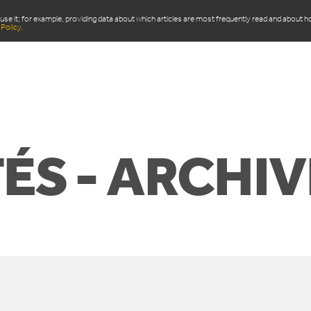
use it; for example, providing data about which articles are most frequently read and about 
Policy.
ITS
DOMAINE D’APPLICATION
ACTUALITÉS
Q
ÉS - ARCHIV