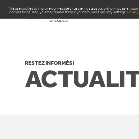
We use cookies to improve our website by gathering statistics on how you as a visitor 
cookies being used, you may disable them in your browser’s security settings.
Privacy 
PRODU
RESTEZ INFORMÉS!
ACTUALIT