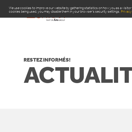
We use cookies to improve our website by gathering statistics on how you as a visitor 
cookies being used, you may disable them in your browser’s security settings.
Privacy 
PRODU
RESTEZ INFORMÉS!
ACTUALIT