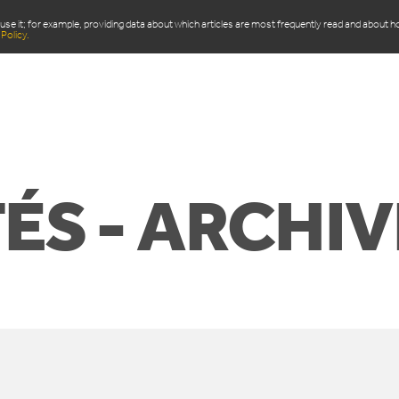
use it; for example, providing data about which articles are most frequently read and about 
Policy.
ITS
DOMAINE D’APPLICATION
ACTUALITÉS
Q
ÉS - ARCHIV