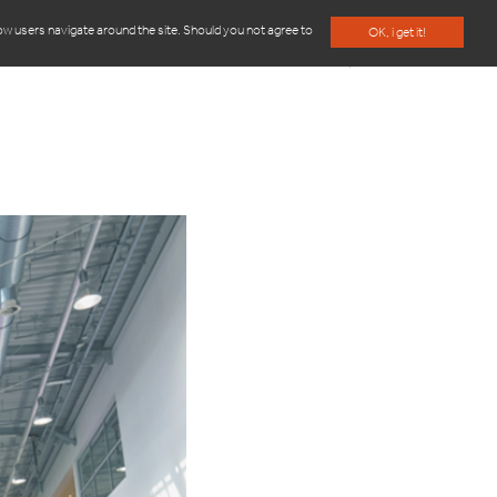
how users navigate around the site. Should you not agree to
OK, i get it!
UI SOMMES-NOUS
CONTACT