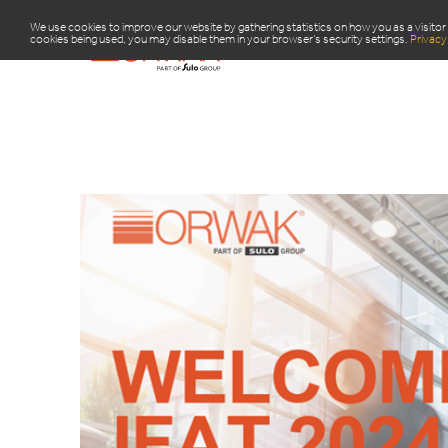
We use cookies to improve our website by gathering statistics on how you as a visitor 
cookies being used, you may disable them in your browser’s security settings.
Privacy 
PRODU