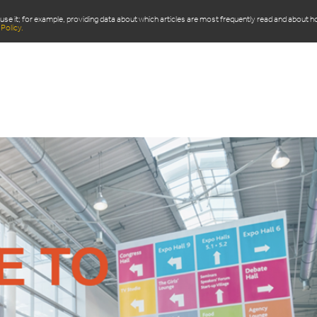
use it; for example, providing data about which articles are most frequently read and about 
Policy.
ITS
DOMAINE D’APPLICATION
ACTUALITÉS
Q