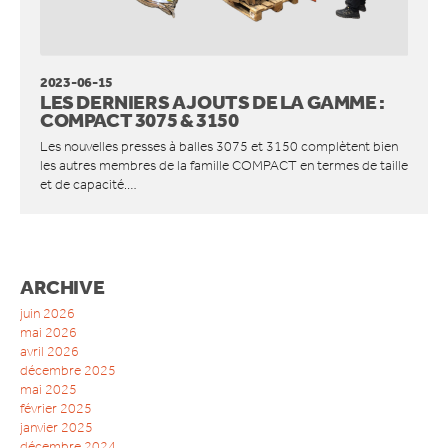
ACCESSOIRES
DOMAINE D’APPLICATION
2023-06-15
DÉTAIL ALIMENTAIRE
LES DERNIERS AJOUTS DE LA GAMME :
DÉTAILLANTS NON ALIMENTAIRE
COMPACT 3075 & 3150
HÔTELS ET RESTAURANTS
Les nouvelles presses à balles 3075 et 3150 complètent bien
RESTAURATION RAPIDE
les autres membres de la famille COMPACT en termes de taille
INDUSTRIE MANUFACTURIÈRE
et de capacité.…
ENTREPÔTS ET CENTRES DE LOGISTIQUE
ACTUALITÉS
QUI SOMMES-NOUS
ARCHIVE
COMPACT IS IMPACT
juin 2026
LES VALEURS D’ORWAK
mai 2026
avril 2026
PROUD TO BUILD ORWAK
décembre 2025
50 ANS D’INNOVATION
mai 2025
L’HISTOIRE DE L’ENTREPRISE
février 2025
CERTIFICATS ISO
janvier 2025
décembre 2024