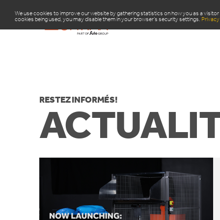
We use cookies to improve our website by gathering statistics on how you as a visitor 
cookies being used, you may disable them in your browser’s security settings.
Privacy 
PRODU
RESTEZ INFORMÉS!
ACTUALIT