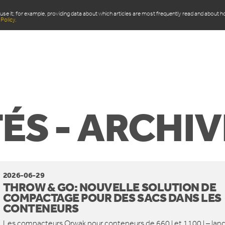
use it; for example, providing data about which articles are most frequently read and about 
Policy.
ITS
DOMAINE D’APPLICATION
ACTUALITÉS
Q
ÉS - ARCHIV
2026-06-29
THROW & GO: NOUVELLE SOLUTION DE
COMPACTAGE POUR DES SACS DANS LES
CONTENEURS
Les compacteurs Orwak pour conteneurs de 660 l et 1100 l – lan