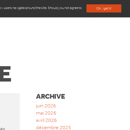
how users navigate around the site. Should you not agree to
OK, i get it!
UI SOMMES-NOUS
CONTACT
E
ARCHIVE
juin 2026
mai 2026
avril 2026
décembre 2025
cés