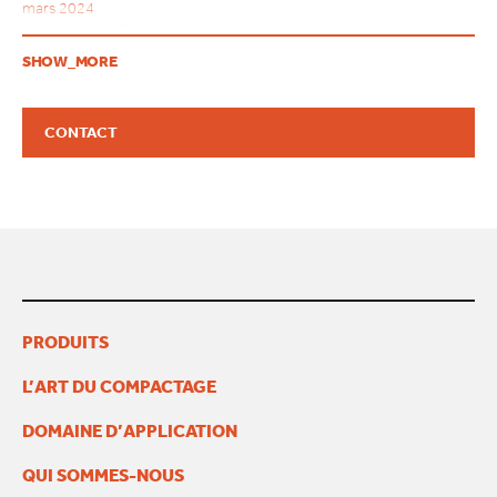
mars 2024
novembre 2023
octobre 2023
SHOW_MORE
juillet 2023
juin 2023
mai 2023
CONTACT
juin 2022
janvier 2022
novembre 2021
juin 2021
janvier 2021
décembre 2020
mai 2018
février 2017
octobre 2015
PRODUITS
L’ART DU COMPACTAGE
DOMAINE D’APPLICATION
QUI SOMMES-NOUS