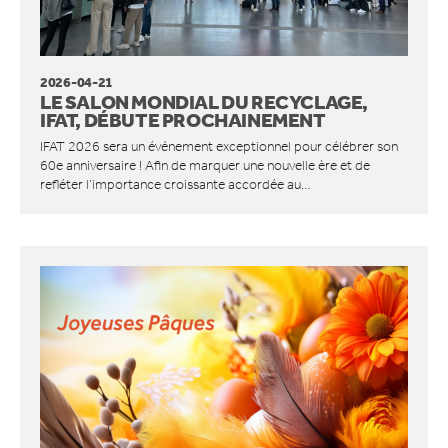
ACCESSOIRES
DOMAINE D’APPLICATION
2026-04-21
DÉTAIL ALIMENTAIRE
LE SALON MONDIAL DU RECYCLAGE,
DÉTAILLANTS NON ALIMENTAIRE
IFAT, DÉBUTE PROCHAINEMENT
HÔTELS ET RESTAURANTS
IFAT 2026 sera un événement exceptionnel pour célébrer son
RESTAURATION RAPIDE
60e anniversaire ! Afin de marquer une nouvelle ère et de
INDUSTRIE MANUFACTURIÈRE
refléter l’importance croissante accordée au…
ENTREPÔTS ET CENTRES DE LOGISTIQUE
ACTUALITÉS
QUI SOMMES-NOUS
COMPACT IS IMPACT
LES VALEURS D’ORWAK
PROUD TO BUILD ORWAK
50 ANS D’INNOVATION
L’HISTOIRE DE L’ENTREPRISE
CERTIFICATS ISO