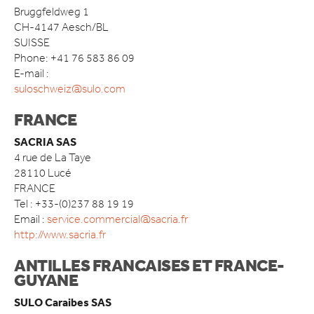
Bruggfeldweg 1
CONTACT
CH-4147 Aesch/BL
SUISSE
Phone: +41 76 583 86 09
E-mail :
suloschweiz@sulo.com
FRANCE
SACRIA SAS
4 rue de La Taye
28110 Lucé
FRANCE
Tel : +33-(0)237 88 19 19
Email :
service.commercial@sacria.fr
http://www.sacria.fr
ANTILLES FRANCAISES ET FRANCE-
GUYANE
SULO Caraibes SAS