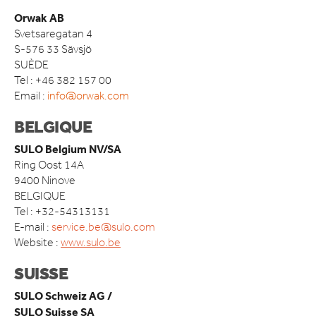
ACCESSOIRES
Orwak AB
Svetsaregatan 4
DOMAINE D’APPLICATION
S-576 33 Sävsjö
DÉTAIL ALIMENTAIRE
SUÈDE
DÉTAILLANTS NON ALIMENTAIRE
Tel : +46 382 157 00
HÔTELS ET RESTAURANTS
Email :
info@orwak.com
RESTAURATION RAPIDE
BELGIQUE
INDUSTRIE MANUFACTURIÈRE
ENTREPÔTS ET CENTRES DE LOGISTIQUE
SULO Belgium NV/SA
Ring Oost 14A
ACTUALITÉS
9400 Ninove
BELGIQUE
QUI SOMMES-NOUS
Tel : +32-54313131
COMPACT IS IMPACT
E-mail :
service.be@sulo.com
LES VALEURS D’ORWAK
Website :
www.sulo.be
PROUD TO BUILD ORWAK
50 ANS D’INNOVATION
SUISSE
L’HISTOIRE DE L’ENTREPRISE
SULO Schweiz AG /
CERTIFICATS ISO
SULO Suisse SA