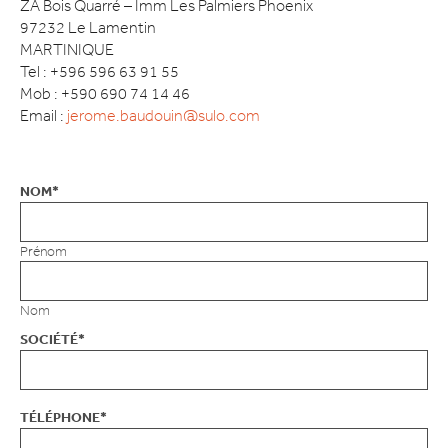
ZA Bois Quarré – Imm Les Palmiers Phoenix
97232 Le Lamentin
MARTINIQUE
Tel : +596 596 63 91 55
Mob : +590 690 74 14 46
Email :
jerome.baudouin@sulo.com
NOM
*
Prénom
Nom
SOCIÉTÉ
*
TÉLÉPHONE
*