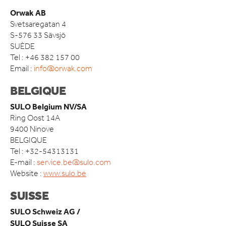
ACCESSOIRES
Orwak AB
Svetsaregatan 4
DOMAINE D’APPLICATION
S-576 33 Sävsjö
DÉTAIL ALIMENTAIRE
SUÈDE
DÉTAILLANTS NON ALIMENTAIRE
Tel : +46 382 157 00
HÔTELS ET RESTAURANTS
Email :
info@orwak.com
RESTAURATION RAPIDE
BELGIQUE
INDUSTRIE MANUFACTURIÈRE
ENTREPÔTS ET CENTRES DE LOGISTIQUE
SULO Belgium NV/SA
Ring Oost 14A
ACTUALITÉS
9400 Ninove
BELGIQUE
QUI SOMMES-NOUS
Tel : +32-54313131
COMPACT IS IMPACT
E-mail :
service.be@sulo.com
LES VALEURS D’ORWAK
Website :
www.sulo.be
PROUD TO BUILD ORWAK
50 ANS D’INNOVATION
SUISSE
L’HISTOIRE DE L’ENTREPRISE
SULO Schweiz AG /
CERTIFICATS ISO
SULO Suisse SA