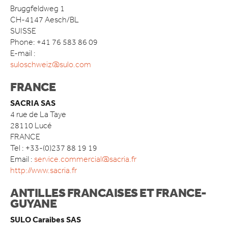
Bruggfeldweg 1
CONTACT
CH-4147 Aesch/BL
SUISSE
Phone: +41 76 583 86 09
E-mail :
suloschweiz@sulo.com
FRANCE
SACRIA SAS
4 rue de La Taye
28110 Lucé
FRANCE
Tel : +33-(0)237 88 19 19
Email :
service.commercial@sacria.fr
http://www.sacria.fr
ANTILLES FRANCAISES ET FRANCE-
GUYANE
SULO Caraibes SAS