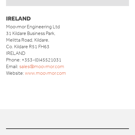
IRELAND
Moovmor Engineering Ltd
31 Kildare Business Park,
Melitta Road, Kildare,
Co. Kildare R51 FH63
IRELAND
Phone: +353-(0)45521031
Email:
sales@moovmor.com
Website:
www.moovmor.com