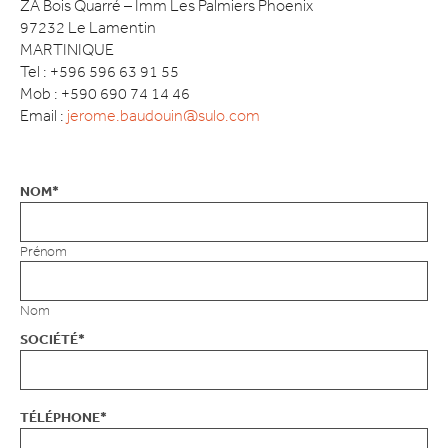
ZA Bois Quarré – Imm Les Palmiers Phoenix
97232 Le Lamentin
MARTINIQUE
Tel : +596 596 63 91 55
Mob : +590 690 74 14 46
Email :
jerome.baudouin@sulo.com
NOM
*
Prénom
Nom
SOCIÉTÉ
*
TÉLÉPHONE
*