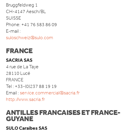
Bruggfeldweg 1
CONTACT
CH-4147 Aesch/BL
SUISSE
Phone: +41 76 583 86 09
E-mail :
suloschweiz@sulo.com
FRANCE
SACRIA SAS
4 rue de La Taye
28110 Lucé
FRANCE
Tel : +33-(0)237 88 19 19
Email :
service.commercial@sacria.fr
http://www.sacria.fr
ANTILLES FRANCAISES ET FRANCE-
GUYANE
SULO Caraibes SAS