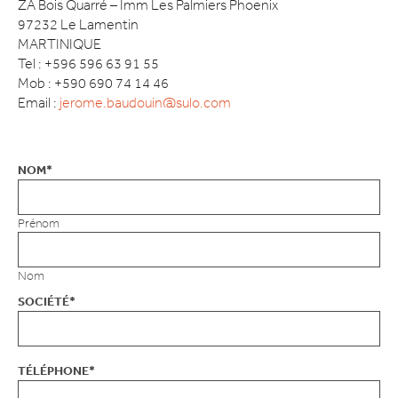
ZA Bois Quarré – Imm Les Palmiers Phoenix
97232 Le Lamentin
MARTINIQUE
Tel : +596 596 63 91 55
Mob : +590 690 74 14 46
Email :
jerome.baudouin@sulo.com
NOM
*
Prénom
Nom
SOCIÉTÉ
*
TÉLÉPHONE
*