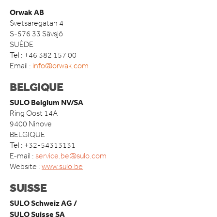
ACCESSOIRES
Orwak AB
Svetsaregatan 4
DOMAINE D’APPLICATION
S-576 33 Sävsjö
DÉTAIL ALIMENTAIRE
SUÈDE
DÉTAILLANTS NON ALIMENTAIRE
Tel : +46 382 157 00
HÔTELS ET RESTAURANTS
Email :
info@orwak.com
RESTAURATION RAPIDE
BELGIQUE
INDUSTRIE MANUFACTURIÈRE
ENTREPÔTS ET CENTRES DE LOGISTIQUE
SULO Belgium NV/SA
Ring Oost 14A
ACTUALITÉS
9400 Ninove
BELGIQUE
QUI SOMMES-NOUS
Tel : +32-54313131
COMPACT IS IMPACT
E-mail :
service.be@sulo.com
LES VALEURS D’ORWAK
Website :
www.sulo.be
PROUD TO BUILD ORWAK
50 ANS D’INNOVATION
SUISSE
L’HISTOIRE DE L’ENTREPRISE
SULO Schweiz AG /
CERTIFICATS ISO
SULO Suisse SA