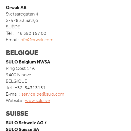
ACCESSOIRES
Orwak AB
Svetsaregatan 4
DOMAINE D’APPLICATION
S-576 33 Sävsjö
DÉTAIL ALIMENTAIRE
SUÈDE
DÉTAILLANTS NON ALIMENTAIRE
Tel : +46 382 157 00
HÔTELS ET RESTAURANTS
Email :
info@orwak.com
RESTAURATION RAPIDE
BELGIQUE
INDUSTRIE MANUFACTURIÈRE
ENTREPÔTS ET CENTRES DE LOGISTIQUE
SULO Belgium NV/SA
Ring Oost 14A
ACTUALITÉS
9400 Ninove
BELGIQUE
QUI SOMMES-NOUS
Tel : +32-54313131
COMPACT IS IMPACT
E-mail :
service.be@sulo.com
LES VALEURS D’ORWAK
Website :
www.sulo.be
PROUD TO BUILD ORWAK
50 ANS D’INNOVATION
SUISSE
L’HISTOIRE DE L’ENTREPRISE
SULO Schweiz AG /
CERTIFICATS ISO
SULO Suisse SA