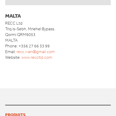
MALTA
RECC Ltd
Triq is-Sebh, Mriehel Bypass,
Qormi QRM9053
MALTA
Phone: +356 27 66 33 99
Email:
recc.ivan@gmail.com
Website:
www.reccltd.com
PRODUITS