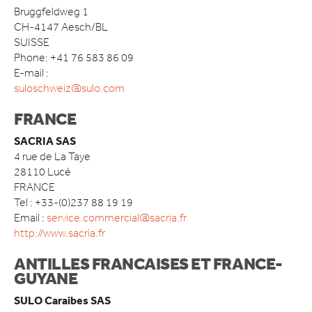
Bruggfeldweg 1
CONTACT
CH-4147 Aesch/BL
SUISSE
Phone: +41 76 583 86 09
E-mail :
suloschweiz@sulo.com
FRANCE
SACRIA SAS
4 rue de La Taye
28110 Lucé
FRANCE
Tel : +33-(0)237 88 19 19
Email :
service.commercial@sacria.fr
http://www.sacria.fr
ANTILLES FRANCAISES ET FRANCE-
GUYANE
SULO Caraibes SAS