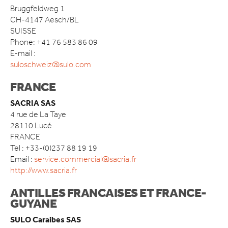
Bruggfeldweg 1
CONTACT
CH-4147 Aesch/BL
SUISSE
Phone: +41 76 583 86 09
E-mail :
suloschweiz@sulo.com
FRANCE
SACRIA SAS
4 rue de La Taye
28110 Lucé
FRANCE
Tel : +33-(0)237 88 19 19
Email :
service.commercial@sacria.fr
http://www.sacria.fr
ANTILLES FRANCAISES ET FRANCE-
GUYANE
SULO Caraibes SAS