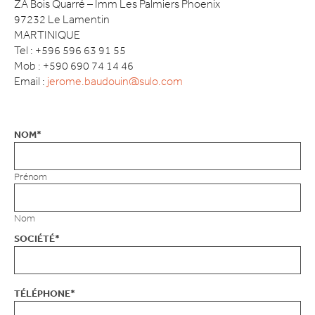
ZA Bois Quarré – Imm Les Palmiers Phoenix
97232 Le Lamentin
MARTINIQUE
Tel : +596 596 63 91 55
Mob : +590 690 74 14 46
Email :
jerome.baudouin@sulo.com
NOM
*
Prénom
Nom
SOCIÉTÉ
*
TÉLÉPHONE
*