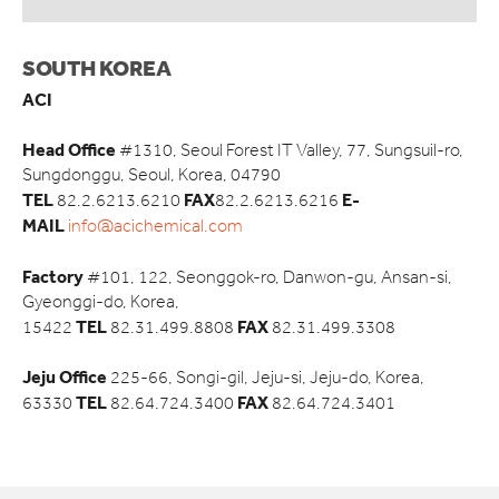
SOUTH KOREA
ACI
Head Office
#1310, Seoul Forest IT Valley, 77, Sungsuil-ro,
Sungdonggu, Seoul, Korea, 04790
TEL
FAX
E-
82.2.6213.6210
82.2.6213.6216
MAIL
info@acichemical.com
Factory
#101, 122, Seonggok-ro, Danwon-gu, Ansan-si,
Gyeonggi-do, Korea,
TEL
FAX
15422
82.31.499.8808
82.31.499.3308
Jeju Office
225-66, Songi-gil, Jeju-si, Jeju-do, Korea,
TEL
FAX
63330
82.64.724.3400
82.64.724.3401