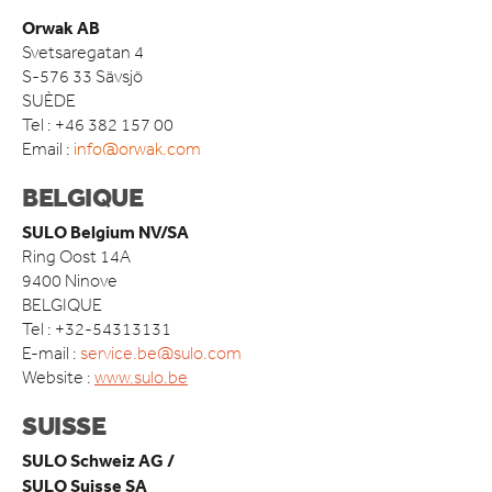
ACCESSOIRES
Orwak AB
Svetsaregatan 4
DOMAINE D’APPLICATION
S-576 33 Sävsjö
DÉTAIL ALIMENTAIRE
SUÈDE
DÉTAILLANTS NON ALIMENTAIRE
Tel : +46 382 157 00
HÔTELS ET RESTAURANTS
Email :
info@orwak.com
RESTAURATION RAPIDE
BELGIQUE
INDUSTRIE MANUFACTURIÈRE
ENTREPÔTS ET CENTRES DE LOGISTIQUE
SULO Belgium NV/SA
Ring Oost 14A
ACTUALITÉS
9400 Ninove
BELGIQUE
QUI SOMMES-NOUS
Tel : +32-54313131
COMPACT IS IMPACT
E-mail :
service.be@sulo.com
LES VALEURS D’ORWAK
Website :
www.sulo.be
PROUD TO BUILD ORWAK
50 ANS D’INNOVATION
SUISSE
L’HISTOIRE DE L’ENTREPRISE
SULO Schweiz AG /
CERTIFICATS ISO
SULO Suisse SA